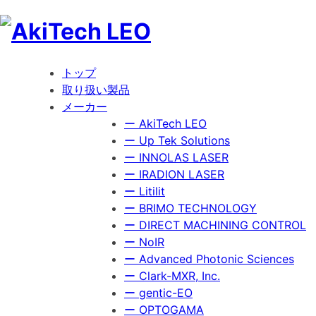
Skip
to
content
トップ
取り扱い製品
メーカー
ー AkiTech LEO
ー Up Tek Solutions
ー INNOLAS LASER
ー IRADION LASER
ー Litilit
ー BRIMO TECHNOLOGY
ー DIRECT MACHINING CONTROL
ー NoIR
ー Advanced Photonic Sciences
ー Clark-MXR, Inc.
ー gentic-EO
ー OPTOGAMA