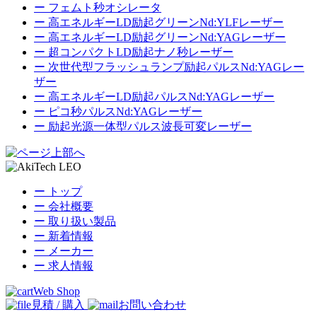
ー
フェムト秒オシレータ
ー
高エネルギーLD励起グリーンNd:YLFレーザー
ー
高エネルギーLD励起グリーンNd:YAGレーザー
ー
超コンパクトLD励起ナノ秒レーザー
ー
次世代型フラッシュランプ励起パルスNd:YAGレー
ザー
ー
高エネルギーLD励起パルスNd:YAGレーザー
ー
ピコ秒パルスNd:YAGレーザー
ー
励起光源一体型パルス波長可変レーザー
ー トップ
ー 会社概要
ー 取り扱い製品
ー 新着情報
ー メーカー
ー 求人情報
Web Shop
見積 / 購入
お問い合わせ