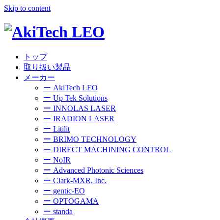
Skip to content
トップ
取り扱い製品
メーカー
ー AkiTech LEO
ー Up Tek Solutions
ー INNOLAS LASER
ー IRADION LASER
ー Litilit
ー BRIMO TECHNOLOGY
ー DIRECT MACHINING CONTROL
ー NoIR
ー Advanced Photonic Sciences
ー Clark-MXR, Inc.
ー gentic-EO
ー OPTOGAMA
ー standa