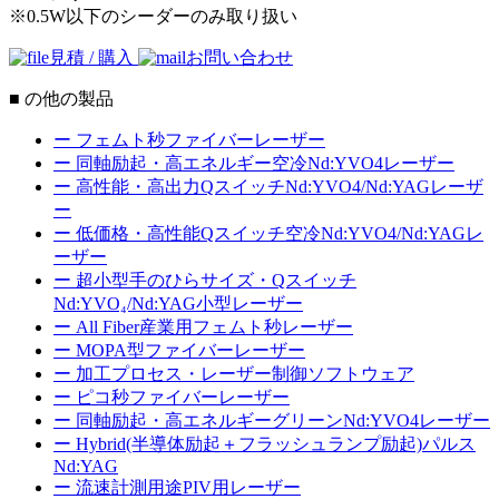
※0.5W以下のシーダーのみ取り扱い
見積 / 購入
お問い合わせ
■ の他の製品
ー
フェムト秒ファイバーレーザー
ー
同軸励起・高エネルギー空冷Nd:YVO4レーザー
ー
高性能・高出力QスイッチNd:YVO4/Nd:YAGレーザ
ー
ー
低価格・高性能Qスイッチ空冷Nd:YVO4/Nd:YAGレ
ーザー
ー
超小型手のひらサイズ・Qスイッチ
Nd:YVO₄/Nd:YAG小型レーザー
ー
All Fiber産業用フェムト秒レーザー
ー
MOPA型ファイバーレーザー
ー
加工プロセス・レーザー制御ソフトウェア
ー
ピコ秒ファイバーレーザー
ー
同軸励起・高エネルギーグリーンNd:YVO4レーザー
ー
Hybrid(半導体励起＋フラッシュランプ励起)パルス
Nd:YAG
ー
流速計測用途PIV用レーザー